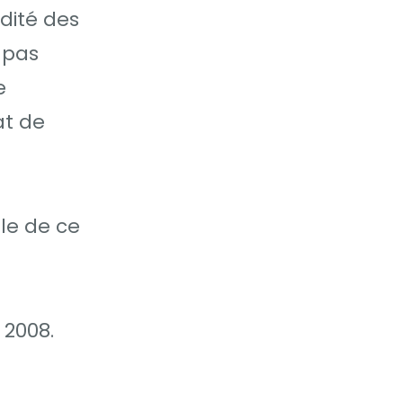
idité des
 pas
e
at de
le de ce
 2008.