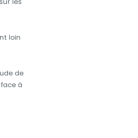
ur les
t loin
tude de
 face à