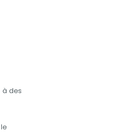
 à des
gle