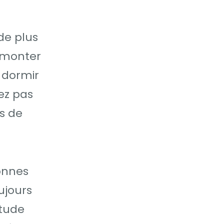
de plus
e monter
 dormir
ez pas
s de
sonnes
ujours
itude