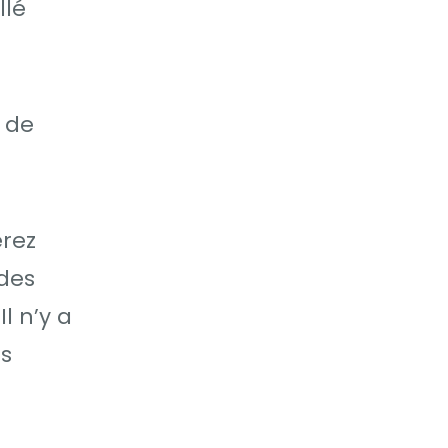
llé
 de
erez
udes
l n’y a
es