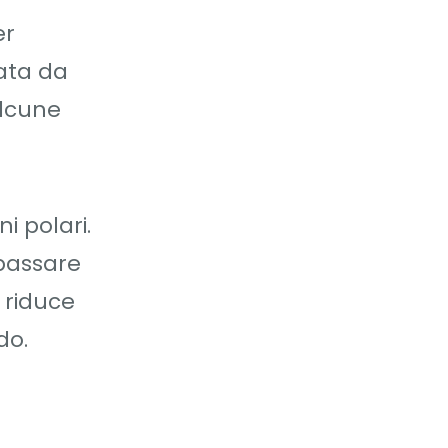
er
ata da
alcune
i polari.
bbassare
i riduce
do.