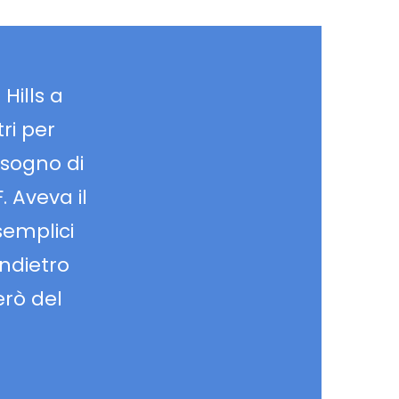
Hills a
ri per
isogno di
. Aveva il
semplici
indietro
erò del