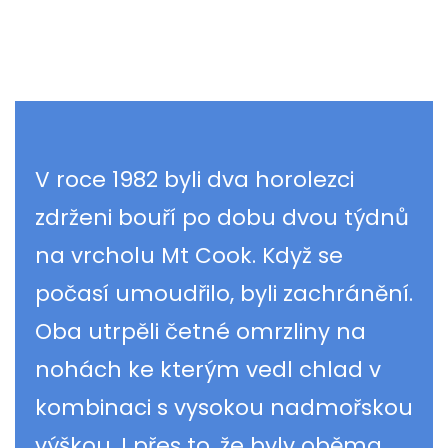
V roce 1982 byli dva horolezci
zdrženi bouří po dobu dvou týdnů
na vrcholu Mt Cook. Když se
počasí umoudřilo, byli zachránění.
Oba utrpěli četné omrzliny na
nohách ke kterým vedl chlad v
kombinaci s vysokou nadmořskou
výškou. I přes to, že byly oběma