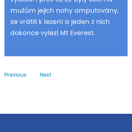
mužům jejich nohy amputovány,
se vrátili k lezení a jeden z nich
dokonce vylezl Mt Everest.
Previous
Next