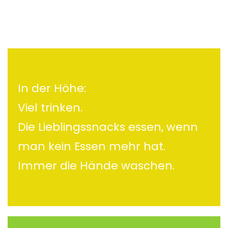
In der Höhe:
Viel trinken.
Die Lieblingssnacks essen, wenn
man kein Essen mehr hat.
Immer die Hände waschen.