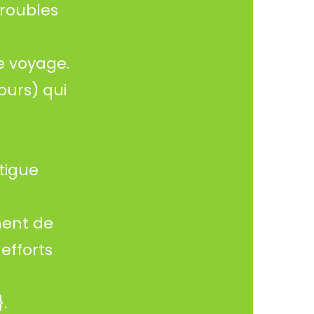
troubles
e voyage.
ours) qui
tigue
ment de
efforts
.