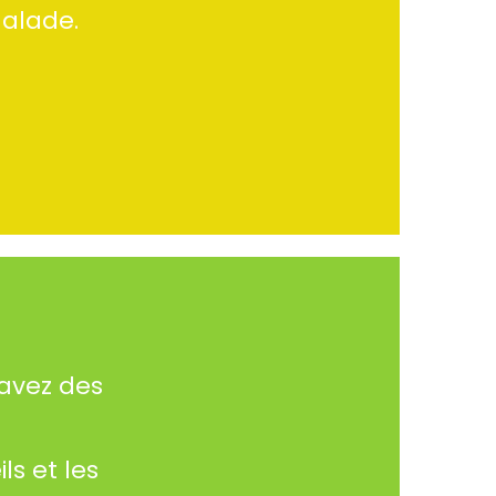
malade.
 avez des
s et les