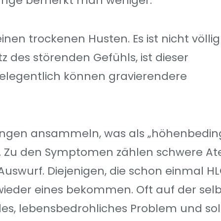
änge bemerkt man weniger.
n trockenen Husten. Es ist nicht völlig 
z des störenden Gefühls, ist dieser
elegentlich können gravierendere
n Lungen ansammeln, was als „höhenbedin
t. Zu den Symptomen zählen schwere A
uswurf. Diejenigen, die schon einmal H
wieder eines bekommen. Oft auf der sel
des, lebensbedrohliches Problem und soll