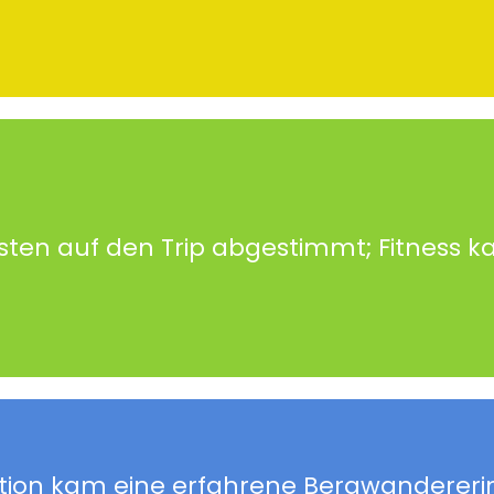
ten auf den Trip abgestimmt; Fitness k
ition kam eine erfahrene Bergwandereri