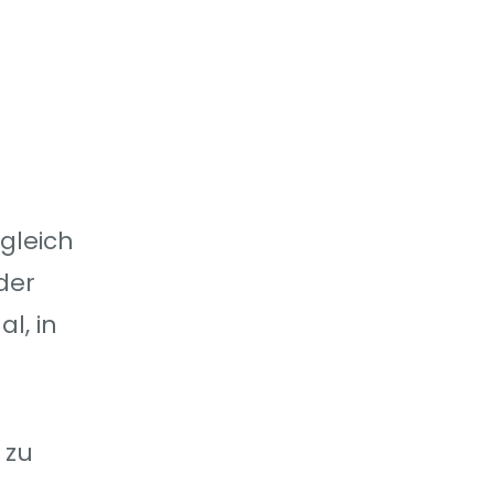
sgleich
der
l, in
 zu