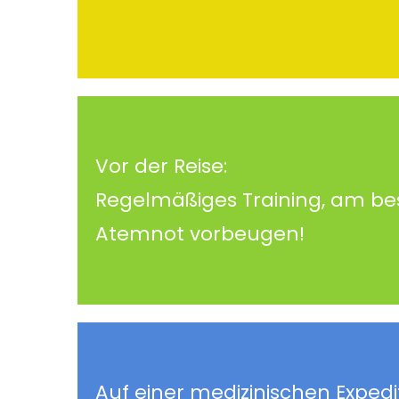
Vor der Reise:
Regelmäßiges Training, am bes
Atemnot vorbeugen!
Auf einer medizinischen Exped