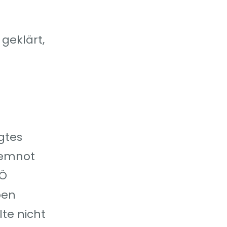
geklärt,
gtes
temnot
LÖ
ben
te nicht