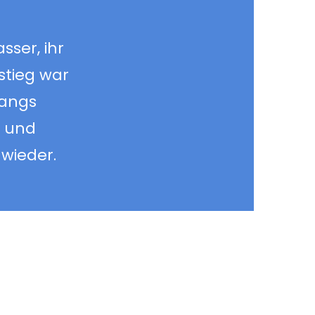
sser, ihr
stieg war
fangs
n und
 wieder.