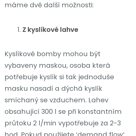
máme dvě další možnosti:
Z kyslíkové lahve
Kyslíkové bomby mohou být
vybaveny maskou, osoba která
potřebuje kyslík si tak jednoduše
masku nasadí a dýchá kyslík
smíchaný se vzduchem. Lahev
obsahující 300 l se při konstantním
průtoku 2 l/min vypotřebuje za 2-3
hod. Pokud použijete ‘demand flow‘,