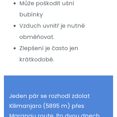
Může poškodit ušní
bubínky
Vzduch uvnitř je nutné
obměňovat.
Zlepšení je často jen
krátkodobé.
Jeden pár se rozhodl zdolat
Kilimanjaro (5895 m) přes
Marangu route. Po dvou dnech