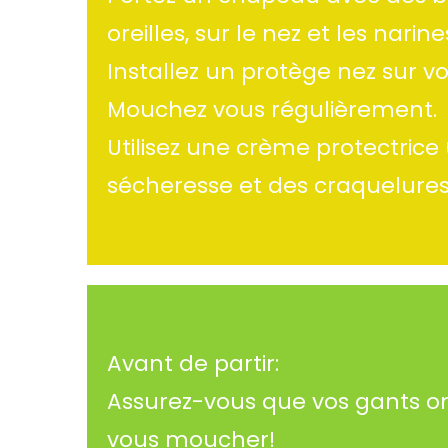
oreilles, sur le nez et les narine
Installez un protège nez sur vo
Mouchez vous régulièrement.
Utilisez une crème protectrice
sécheresse et des craquelures
Avant de partir:
Assurez-vous que vos gants on
vous moucher!