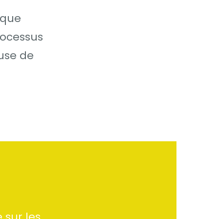
 que
rocessus
ause de
 sur les