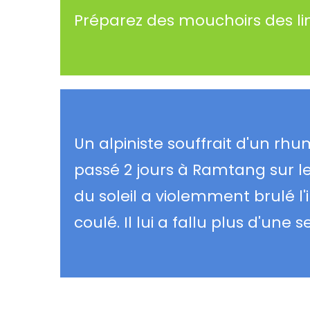
Préparez des mouchoirs des li
Un alpiniste souffrait d'un rh
passé 2 jours à Ramtang sur les
du soleil a violemment brulé l'
coulé. Il lui a fallu plus d'u