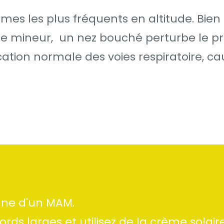
mes les plus fréquents en altitude. Bien
e mineur, un nez bouché perturbe le p
ation normale des voies respiratoire, c
igne d'un MAM.
ds larges et utilisez de la crème solaire