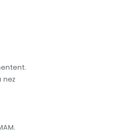
mentent.
u nez
MAM.