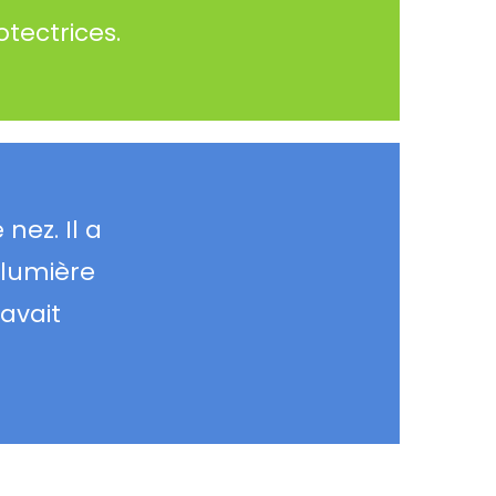
tectrices.
nez. Il a
 lumière
 avait