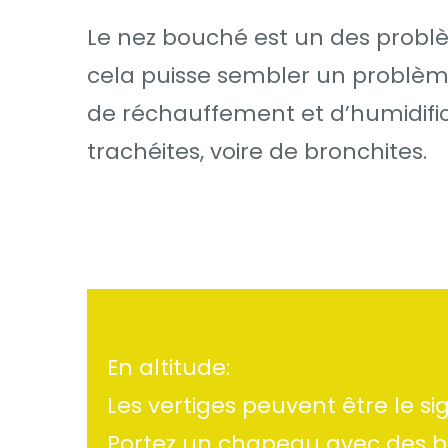
Le nez bouché est un des problè
cela puisse sembler un problèm
de réchauffement et d’humidific
trachéites, voire de bronchites.
En altitude:
Les vertiges peuvent être le s
Portez un chapeau avec des bor