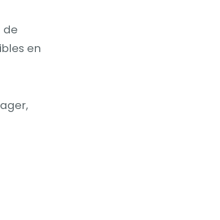
s de
ibles en
ager,