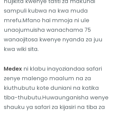
hujikita kwenye tafiti za makundi
sampuli kubwa na kwa muda
mrefu.Mfano hai mmoja ni ule
unaojumuisha wanachama 75
wanaojitosa kwenye nyanda za juu
kwa wiki sita.
Medex
ni klabu inayoziandaa safari
zenye malengo maalum na za
kiuthubutu kote duniani na katika
tiba-thubutu.Huwaunganisha wenye
shauku ya safari za kijasiri na tiba za