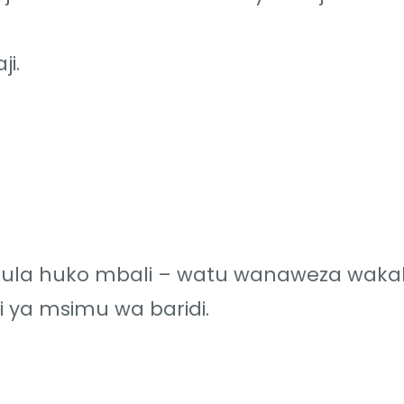
i.
ula huko mbali – watu wanaweza waka
li ya msimu wa baridi.