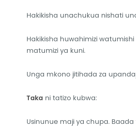
Hakikisha unachukua nishati una
Hakikisha huwahimizi watumish
matumizi ya kuni.
Unga mkono jitihada za upandaji
Taka
ni tatizo kubwa:
Usinunue maji ya chupa. Baada 