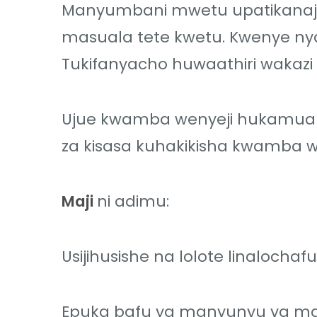
Manyumbani mwetu upatikanaji wa
masuala tete kwetu. Kwenye nyan
Tukifanyacho huwaathiri wakazi
Ujue kwamba wenyeji hukamua r
za kisasa kuhakikisha kwamba 
Maji
ni adimu:
Usijihusishe na lolote linalochaf
Epuka bafu ya manyunyu ya maji