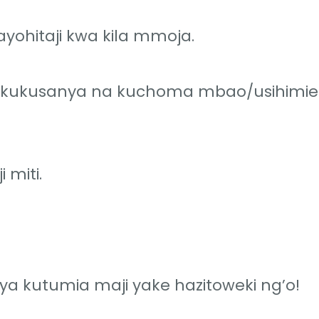
yohitaji kwa kila mmoja.
i kukusanya na kuchoma mbao/usihimie
 miti.
ya kutumia maji yake hazitoweki ng’o!