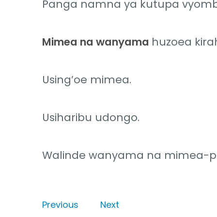
Panga namna ya kutupa vyombo
Mimea na wanyama
huzoea kirah
Using’oe mimea.
Usiharibu udongo.
Walinde wanyama na mimea-po
Previous
Next