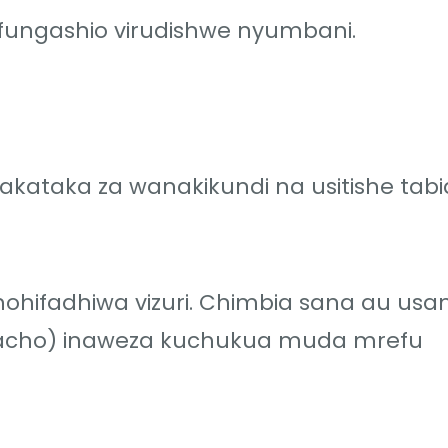
ifungashio virudishwe nyumbani.
kataka za wanakikundi na usitishe tabi
chohifadhiwa vizuri. Chimbia sana au us
 nacho) inaweza kuchukua muda mrefu