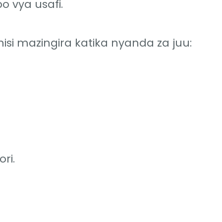
 vya usafi.
isi mazingira katika nyanda za juu:
ri.