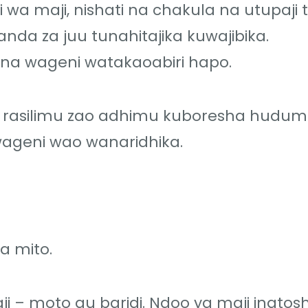
 maji, nishati na chakula na utupaji t
da za juu tunahitajika kuwajibika.
 na wageni watakaoabiri hapo.
asilimu zao adhimu kuboresha huduma 
wageni wao wanaridhika.
ua mito.
 – moto au baridi. Ndoo ya maji inatosh