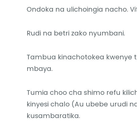
Ondoka na ulichoingia nacho. V
Rudi na betri zako nyumbani.
Tambua kinachotokea kwenye ta
mbaya.
Tumia choo cha shimo refu kili
kinyesi chalo (Au ubebe urudi
kusambaratika.