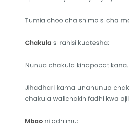
Tumia choo cha shimo si cha maj
Chakula
si rahisi kuotesha:
Nunua chakula kinapopatikana.
Jihadhari kama unanunua chak
chakula walichokihifadhi kwa aji
Mbao
ni adhimu: