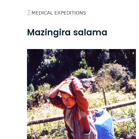
Skip
to
content
Mazingira salama