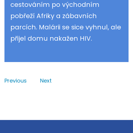
cestováním po východním
pobřeží Afriky a zábavních
parcích. Malárii se sice vyhnul, ale
přijel domu nakažen HIV.
Previous
Next