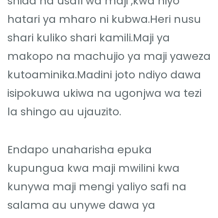
shida na usafi wa maji ,kwa hiyo
hatari ya mharo ni kubwa.Heri nusu
shari kuliko shari kamili.Maji ya
makopo na machujio ya maji yaweza
kutoaminika.Madini joto ndiyo dawa
isipokuwa ukiwa na ugonjwa wa tezi
la shingo au ujauzito.
Endapo unaharisha epuka
kupungua kwa maji mwilini kwa
kunywa maji mengi yaliyo safi na
salama au unywe dawa ya