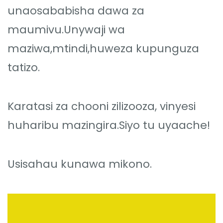
unaosababisha dawa za
maumivu.Unywaji wa
maziwa,mtindi,huweza kupunguza
tatizo.
Karatasi za chooni zilizooza, vinyesi
huharibu mazingira.Siyo tu uyaache!
Usisahau kunawa mikono.