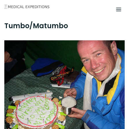
Skip
to
content
Tumbo/Matumbo