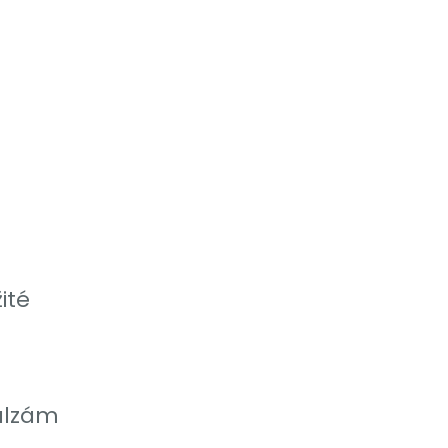
ité
balzám