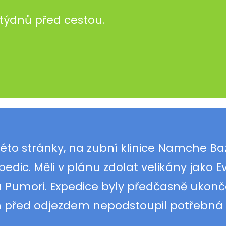
 týdnů před cestou.
této stránky, na zubní klinice Namche B
dic. Měli v plánu zdolat velikány jako Ev
 Pumori. Expedice byly předčasně ukon
h před odjezdem nepodstoupil potřebná 