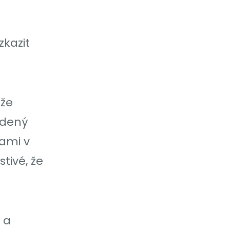
kazit
ůže
udený
ami v
tivé, že
m a