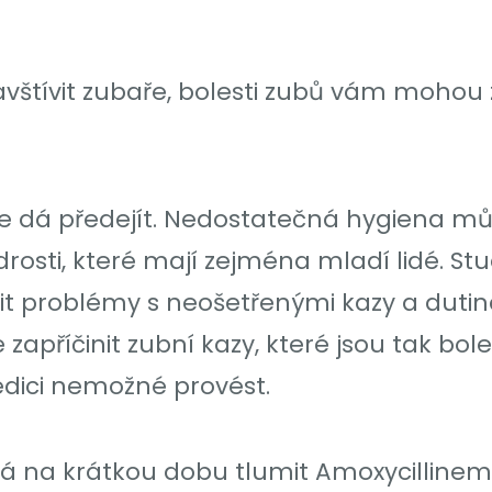
tívit zubaře, bolesti zubů vám mohou z
 dá předejít. Nedostatečná hygiena m
osti, které mají zejména mladí lidé. St
t problémy s neošetřenými kazy a dutin
apříčinit zubní kazy, které jsou tak boles
pedici nemožné provést.
 dá na krátkou dobu tlumit Amoxycilline