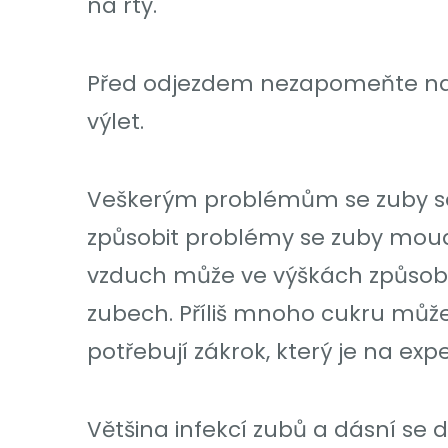
na rty.
Před odjezdem nezapomeňte navš
výlet.
Veškerým problémům se zuby se
způsobit problémy se zuby moudr
vzduch může ve výškách způsobi
zubech. Příliš mnoho cukru může z
potřebují zákrok, který je na ex
Většina infekcí zubů a dásní se