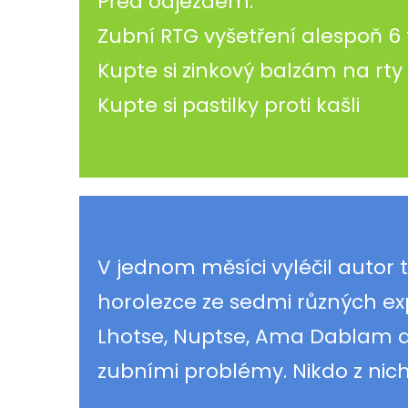
Před odjezdem:
Zubní RTG vyšetření alespoň 6
Kupte si zinkový balzám na rty
Kupte si pastilky proti kašli
V jednom měsíci vyléčil autor 
horolezce ze sedmi různých expe
Lhotse, Nuptse, Ama Dablam a
zubními problémy. Nikdo z nic