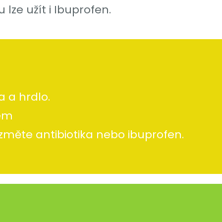
lze užít i Ibuprofen.
ta a hrdlo.
mem
ezměte antibiotika nebo ibuprofen.