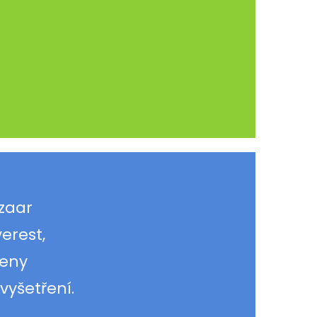
azaar
erest,
čeny
vyšetření.