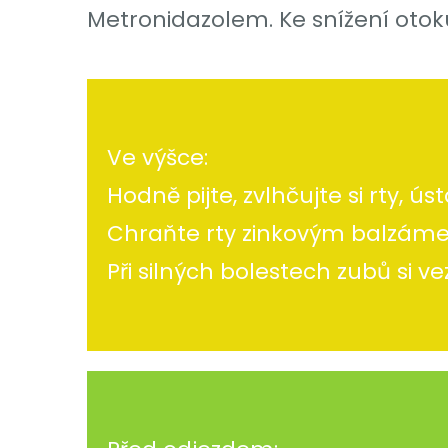
Metronidazolem. Ke snížení otoku 
Ve výšce:
Hodně pijte, zvlhčujte si rty, ús
Chraňte rty zinkovým balzá
Při silných bolestech zubů si v