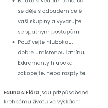
Buďte si vědomi toho, co
se děje s odpadem celé
vaší skupiny a vyvarujte
se špatným postupům.
Používejte hlubokou,
dobře umístěnou latrínu.
Exkrementy hluboko
zakopejte, nebo rozptylte.
Fauna a Flóra
jsou přizpůsobené
křehkému životu ve výškách: