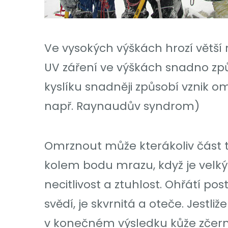
Ve vysokých výškách hrozí větší 
UV záření ve výškách snadno způs
kyslíku snadněji způsobí vznik om
např. Raynaudův syndrom)
Omrznout může kterákoliv část 
kolem bodu mrazu, když je velký v
necitlivost a ztuhlost. Ohřátí pos
svědí, je skvrnitá a oteče. Jestl
v konečném výsledku kůže zčern