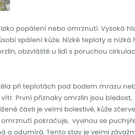
riziko popálení nebo omrznutí. Vysoká h
obí spálení kůže. Nízké teploty a nízká 
rzlin, obzvláště u lidí s poruchou cirkula
těla při teplotách pod bodem mrazu ne
ítr. První příznaky omrzlin jsou bledost,
tižené části je velmi bolestivé, kůže zčerv
iže omrznutí pokračuje, vyvinou se puchýře
á a odumírá. Tento stav je velmi závažn