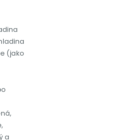
ladina
hladina
ce (jako
bo
ená,
,
ý a