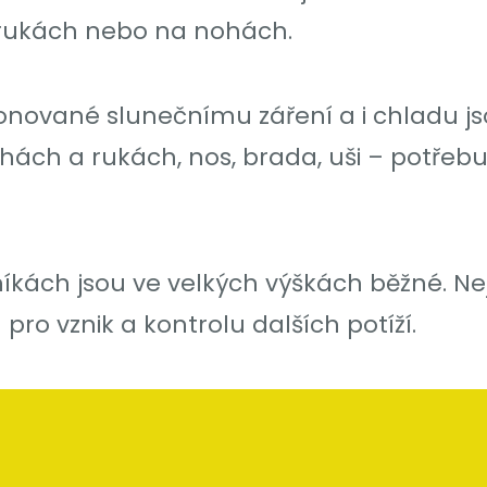
 rukách nebo na nohách.
xponované slunečnímu záření a i chladu j
nohách a rukách, nos, brada, uši – potřebu
tníkách jsou ve velkých výškách běžné. Ne
o vznik a kontrolu dalších potíží.