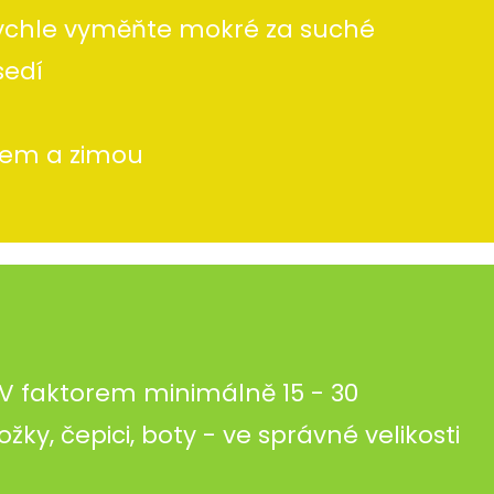
 rychle vyměňte mokré za suché
sedí
rem a zimou
V faktorem minimálně 15 - 30
žky, čepici, boty - ve správné velikosti