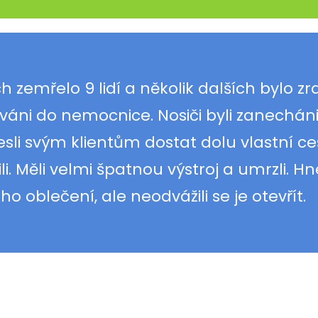
h zemřelo 9 lidí a několik dalších bylo z
ováni do nemocnice. Nosiči byli zanechán
esli svým klientům dostat dolu vlastní ce
tili. Měli velmi špatnou výstroj a umrzli. H
ho oblečení, ale neodvážili se je otevřít.