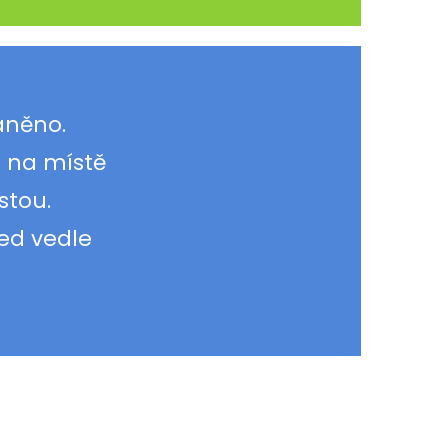
raněno.
i na místě
stou.
ned vedle