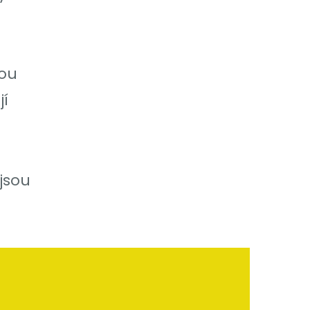
sou
jí
jsou