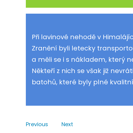
Při lavinové nehodě v Himalájíc
Zranění byli letecky transport
a měli se i s nákladem, který n
Někteří z nich se však již nevrá
batohů, které byly plné kvalitní
Previous
Next