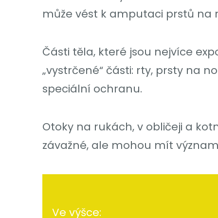
může vést k amputaci prstů na
Části těla, které jsou nejvíce e
„vystrčené“ části: rty, prsty na 
speciální ochranu.
Otoky na rukách, v obličeji a ko
závažné, ale mohou mít význam pr
Ve výšce: