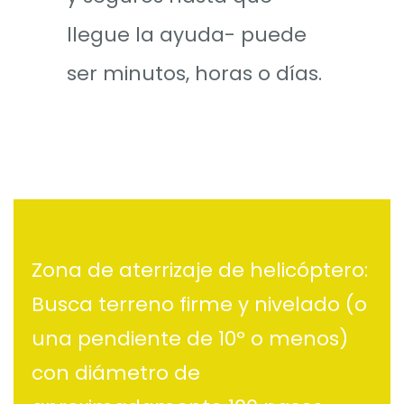
llegue la ayuda- puede
ser minutos, horas o días.
Zona de aterrizaje de helicóptero:
Busca terreno firme y nivelado (o
una pendiente de 10º o menos)
con diámetro de