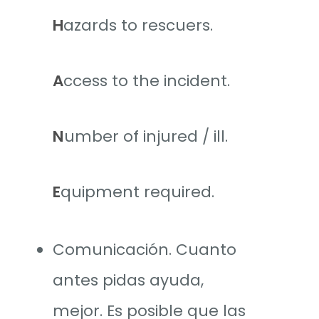
H
azards to rescuers.
A
ccess to the incident.
N
umber of injured / ill.
E
quipment required.
Comunicación. Cuanto
antes pidas ayuda,
mejor. Es posible que las