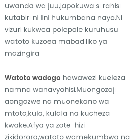
uwanda wa juu,japokuwa si rahisi
kutabiri ni lini hukumbana nayo.Ni
vizuri kukwea polepole kuruhusu
watoto kuzoea mabadiliko ya
mazingira.
Watoto wadogo
hawawezi kueleza
namna wanavyohisi.Muongozaji
aongozwe na muonekano wa
mtoto,kula, kulala na kucheza
kwake.Afya ya zote hizi
zikidorora,watoto wamekumbwa na