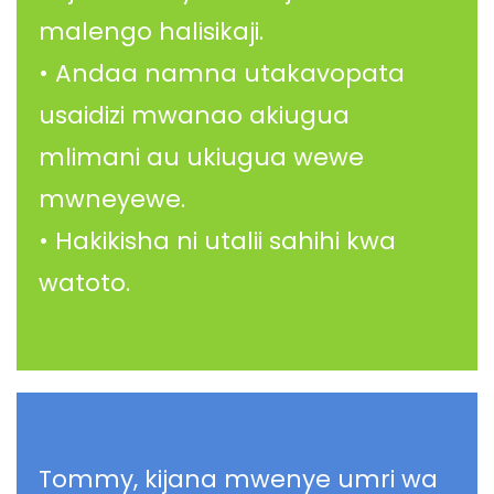
malengo halisikaji.
• Andaa namna utakavopata
usaidizi mwanao akiugua
mlimani au ukiugua wewe
mwneyewe.
• Hakikisha ni utalii sahihi kwa
watoto.
Tommy, kijana mwenye umri wa